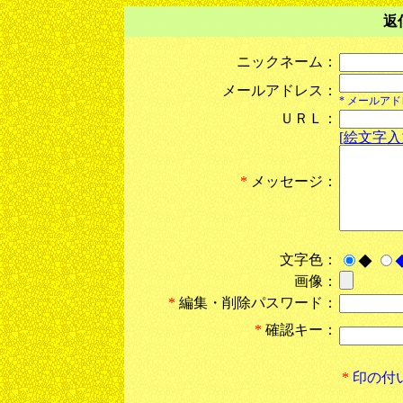
返
ニックネーム：
メールアドレス：
* メールア
ＵＲＬ：
[絵文字入
*
メッセージ：
文字色：
◆
画像：
*
編集・削除パスワード：
*
確認キー：
*
印の付