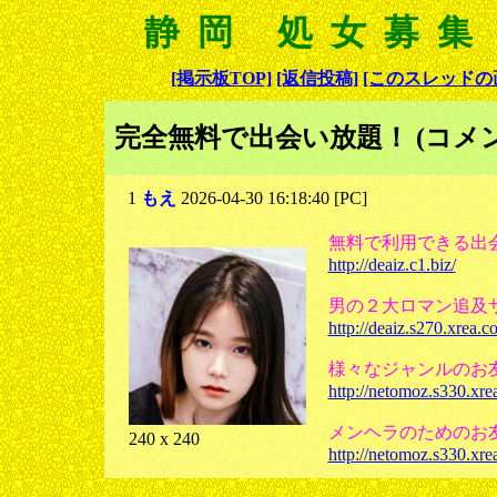
静岡 処女募集
[掲示板TOP]
[返信投稿]
[このスレッドの
完全無料で出会い放題！ (コメン
1
もえ
2026-04-30 16:18:40 [PC]
無料で利用できる出
http://deaiz.c1.biz/
男の２大ロマン追及
http://deaiz.s270.xrea.c
様々なジャンルのお
http://netomoz.s330.xre
メンヘラのためのお
240 x 240
http://netomoz.s330.xre