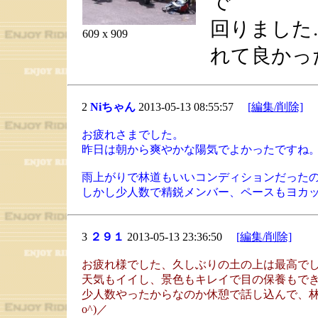
で
回りました
609 x 909
れて良かっ
2
Niちゃん
2013-05-13 08:55:57
[編集/削除]
お疲れさまでした。
昨日は朝から爽やかな陽気でよかったですね
雨上がりで林道もいいコンディションだった
しかし少人数で精鋭メンバー、ペースもヨカ
3
２９１
2013-05-13 23:36:50
[編集/削除]
お疲れ様でした、久しぶりの土の上は最高でしたヽ
天気もイイし、景色もキレイで目の保養もで
少人数やったからなのか休憩で話し込んで、林
o^)／