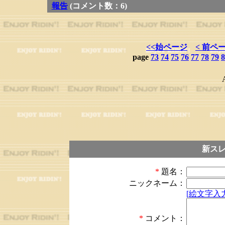
報告
(コメント数：6)
<<始ページ
< 前ペ
page
73
74
75
76
77
78
79
8
新ス
*
題名：
ニックネーム：
[絵文字入力
*
コメント：