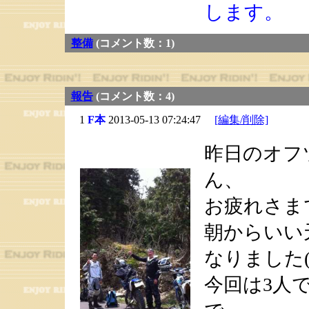
します。
整備
(コメント数：1)
報告
(コメント数：4)
1
F本
2013-05-13 07:24:47
[編集/削除]
昨日のオフ
ん、
お疲れさま
朝からいい
なりました(^
今回は3人