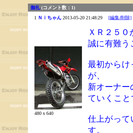
御礼
(コメント数：1)
1
Ｎｉちゃん
2013-05-20 21:48:29
[編集/削除]
ＸＲ２５０
誠に有難う
最初からけ
が、
新オーナー
ていくこと
480 x 640
仕上がって
す。