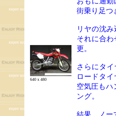
おもに通勤
街乗り足つ
リヤの沈み
それに合わ
更。
さらにタイ
ロードタイ
640 x 480
空気圧もハ
ング。
結果、ノー