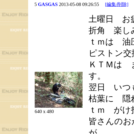
5
GASGAS
2013-05-08 09:26:55
[編集/削除]
土曜日 お
折角 楽し
ｔｍは 油
ピストン交
ＫＴＭは 
す。
翌日 いつ
枯葉に 隠
ｔｍ がけ
640 x 480
皆さんのお
が、