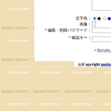
文字色：
◆
画像：
*
編集・削除パスワード：
*
確認キー：
*
印の付
(c)Copyright
motto