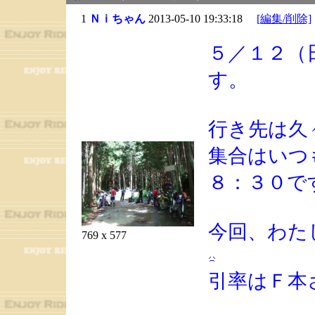
1
Ｎｉちゃん
2013-05-10 19:33:18
[編集/削除]
５／１２（
す。
行き先は久
集合はいつ
８：３０で
今回、わ
769 x 577
引率はＦ本