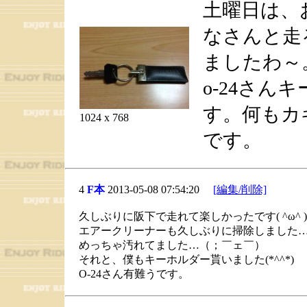
土曜日は、
なさんと走
ましたわ～
o-24さ
す。何もカ
1024 x 768
です。
4
F本
2013-05-08 07:54:20
[編集/削除]
久しぶりに阪下で走れて楽しかったです( ^ω^ )
エアークリーナーも久しぶりに掃除しました
めっちゃ汚れてました…（；￣ェ￣）
それと、僕もキーホルダー貰いました(*^^*)
O-24さん有難うです。