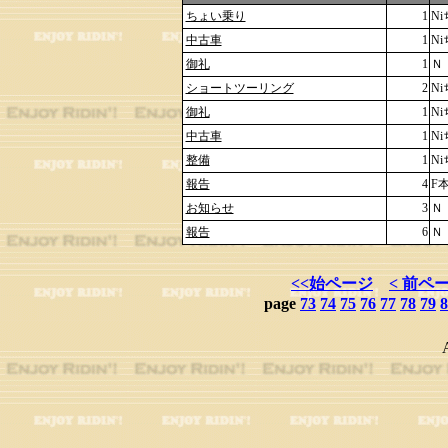
ちょい乗り
1
N
中古車
1
N
御礼
1
Ｎ
ショートツーリング
2
N
御礼
1
N
中古車
1
N
整備
1
N
報告
4
F
お知らせ
3
Ｎ
報告
6
Ｎ
<<始ページ
< 前ペ
page
73
74
75
76
77
78
79
8