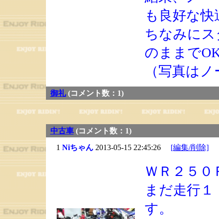
も良好な快
ちなみにス
のままでO
（写真はノ
御礼
(コメント数：1)
中古車
(コメント数：1)
1
Niちゃん
2013-05-15 22:45:26
[編集/削除]
ＷＲ２５０
まだ走行１
す。