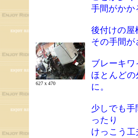
手間がかか
後付けの屋
その手間が
ブレーキワ
ほとんどの
627 x 470
に。
少しでも手
ったり
けっこう工