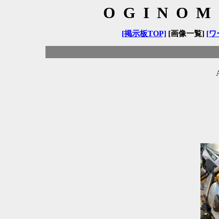
OGINOM
[掲示板TOP]
[画像一覧]
[ワ