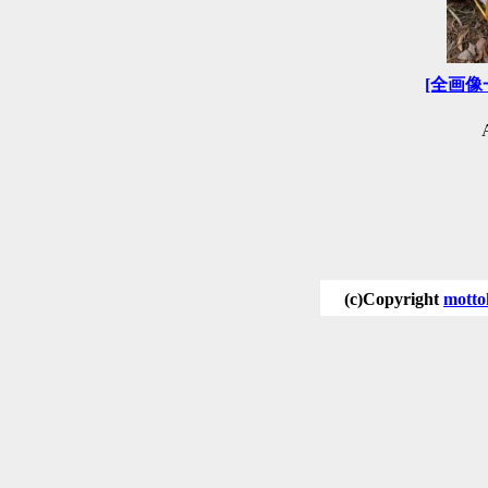
[全画像
(c)Copyright
motto