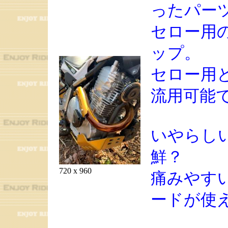
ったパー
セロー用
ップ。
セロー用
流用可能
いやらし
鮮？
720 x 960
痛みやす
ードが使