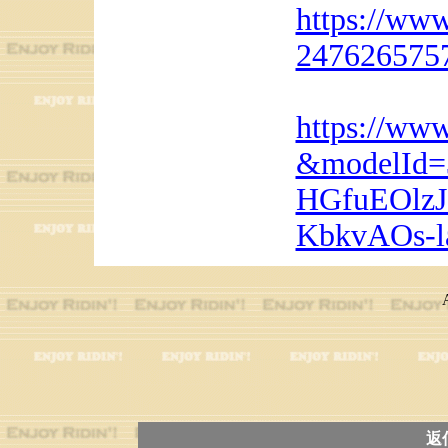
https://www
247626575
https://ww
&modelId=
HGfuEOlz
KbkvAOs-l
返