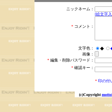
ニックネーム：
[絵文字入
*
コメント：
文字色：
◆
画像：
*
編集・削除パスワード：
*
確認キー：
*
印の付
(c)Copyright
motto