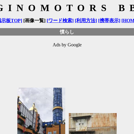
GINOMOTORS B
掲示板TOP]
[画像一覧]
[ワード検索]
[利用方法]
[携帯表示]
[HOM
慣らし
Ads by Google