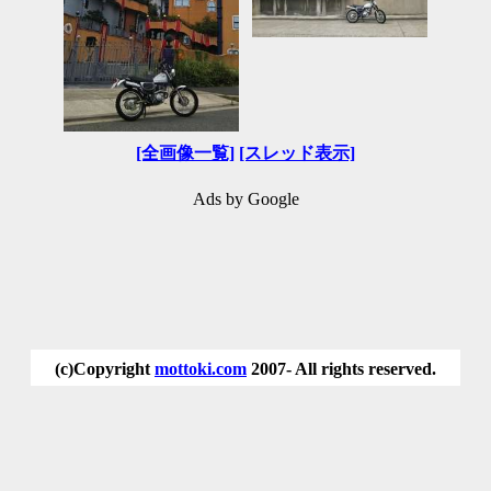
[全画像一覧]
[スレッド表示]
Ads by Google
(c)Copyright
mottoki.com
2007- All rights reserved.