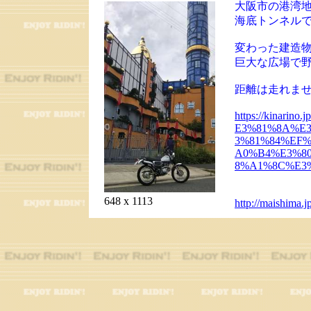
大阪市の港湾
海底トンネル
変わった建造
巨大な広場で
距離は走れま
https://kina
E3%81%8A%E
3%81%84%EF
A0%B4%E3%8
8%A1%8C%E3
648 x 1113
http://maishima.jp