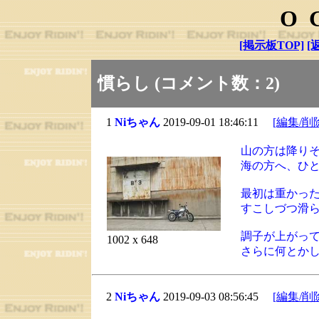
O
[掲示板TOP]
[
慣らし (コメント数：2)
1
Niちゃん
2019-09-01 18:46:11
[編集/削
山の方は降り
海の方へ、ひ
最初は重かっ
すこしづつ滑
調子が上がっ
1002 x 648
さらに何とか
2
Niちゃん
2019-09-03 08:56:45
[編集/削