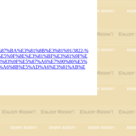
E5%87%BA%E3%81%8B%E3%81%91/3822-%
E5%9F%8E%E3%81%BF%E3%81%9F%E
3%83%9F%E5%87%A6%E7%90%86%E5%
8%A6%8B%E5%AD%A6%E3%81%AB%E