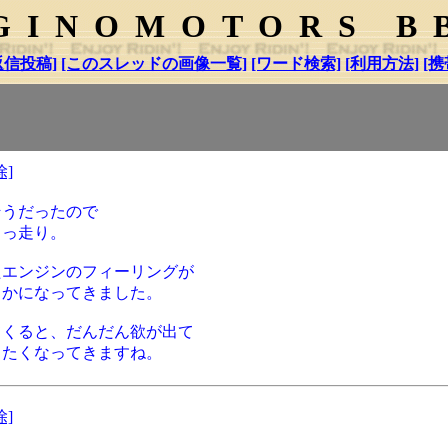
GINOMOTORS B
返信投稿]
[このスレッドの画像一覧]
[ワード検索]
[利用方法]
[携
除]
そうだったので
とっ走り。
たエンジンのフィーリングが
らかになってきました。
てくると、だんだん欲が出て
したくなってきますね。
除]