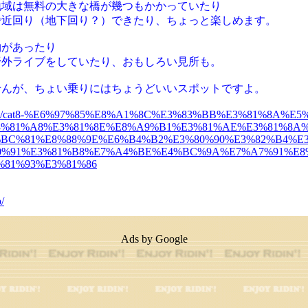
地域は無料の大きな橋が幾つもかかっていたり
で近回り（地下回り？）できたり、ちょっと楽しめます。
物があったり
野外ライブをしていたり、おもしろい見所も。
せんが、ちょい乗りにはちょうどいいスポットですよ。
rino.jp/cat8-%E6%97%85%E8%A1%8C%E3%83%BB%E3%81%8A%
3%81%A8%E3%81%8E%E8%A9%B1%E3%81%AE%E3%81%8A%
%BC%81%E8%88%9E%E6%B4%B2%E3%80%90%E3%82%B4%E
0%91%E3%81%B8%E7%A4%BE%E4%BC%9A%E7%A7%91%E
%81%93%E3%81%86
/
Ads by Google