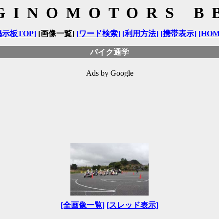
GINOMOTORS B
掲示板TOP]
[画像一覧]
[ワード検索]
[利用方法]
[携帯表示]
[HOM
バイク通学
Ads by Google
[全画像一覧]
[スレッド表示]