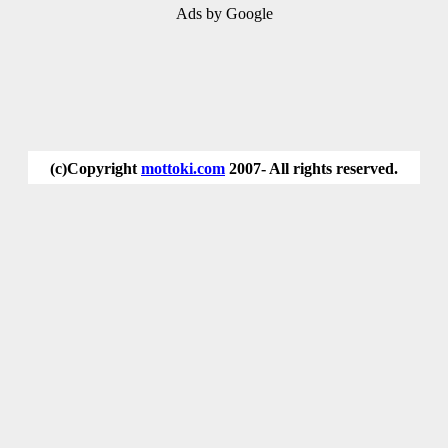
Ads by Google
(c)Copyright
mottoki.com
2007- All rights reserved.