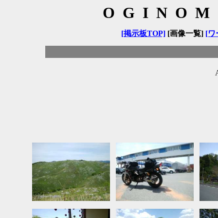
OGINOM
[掲示板TOP]
[画像一覧]
[ワ