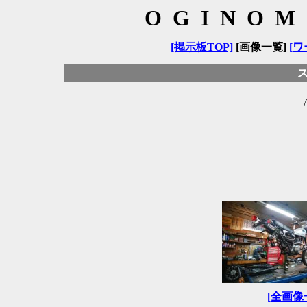
OGINOM
[掲示板TOP]
[画像一覧]
[ワ
[全画像