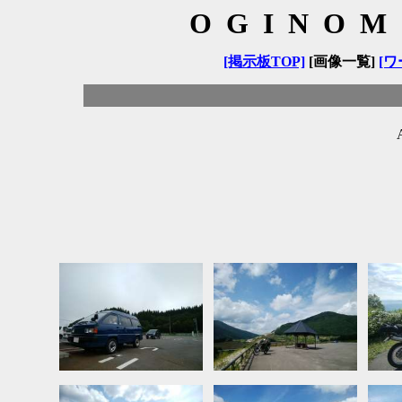
OGINOM
[掲示板TOP]
[画像一覧]
[ワ