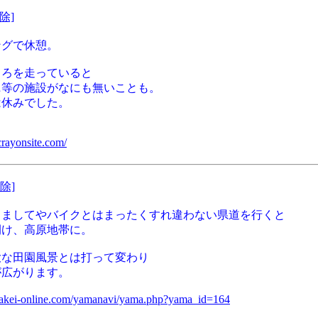
除]
ングで休憩。
ころを走っていると
ニ等の施設がなにも無いことも。
は休みでした。
.crayonsite.com/
除]
、ましてやバイクとはまったくすれ違わない県道を行くと
開け、高原地帯に。
大な田園風景とは打って変わり
が広がります。
akei-online.com/yamanavi/yama.php?yama_id=164