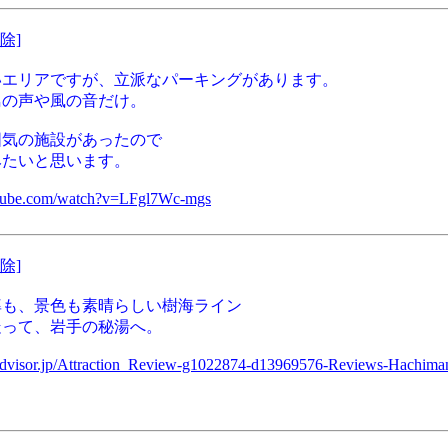
除]
いエリアですが、立派なパーキングがあります。
鳥の声や風の音だけ。
囲気の施設があったので
みたいと思います。
utube.com/watch?v=LFgl7Wc-mgs
除]
率も、景色も素晴らしい樹海ライン
走って、岩手の秘湯へ。
padvisor.jp/Attraction_Review-g1022874-d13969576-Reviews-Hachiman