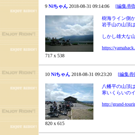
9
Niちゃん
2018-08-31 09:14:06
[編集/削
樹海ライン側
岩手山の山頂
しかし雄大な
https://yamahac
717 x 538
10
Niちゃん
2018-08-31 09:23:20
[編集/削
八幡平の山頂
寒いくらいの
http://grand-tour
820 x 615