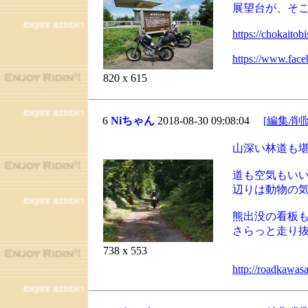
展望台が、そ
https://chokaito
https://www.fac
820 x 615
6
Niちゃん
2018-08-30 09:08:04
[編集/削
山深い林道も
道も空気もい
辺りは動物の
熊出没の看板
さらっと走り
738 x 553
http://roadkawas