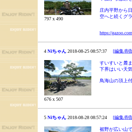
庄内平野から
空へと続くグ
797 x 490
https://gazoo.co
4
Niちゃん
2018-08-25 08:57:37
[編集/削
すいすいと麓
下界はいい天
鳥海山の頂上
676 x 507
5
Niちゃん
2018-08-28 08:57:24
[編集/削
裾野が広い山