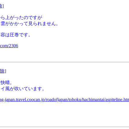
除]
から上がったのですが
は雲がかかって見られません。
山容は圧巻です。
k.com/2306
除]
は快晴。
イイ風が吹いています。
ing-japan.travel.coocan.jp/roadofjapan/tohoku/hachimantai/aspiteline.ht