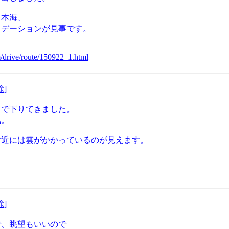
日本海、
ラデーションが見事です。
m/drive/route/150922_1.html
除]
まで下りてきました。
気。
付近には雲がかかっているのが見えます。
除]
で、眺望もいいので