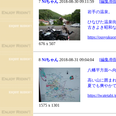
7
Niちゃん
2018-08-30 09:11:59
[編集/削
岩手の温泉。
ひなびた温泉
古きよき昭和
https://ousyukuo
676 x 507
8
Niちゃん
2018-08-31 09:04:04
[編集/削
八幡平方面へ
高い山に囲ま
夏でも爽やか
https://iwatetabi
1575 x 1301