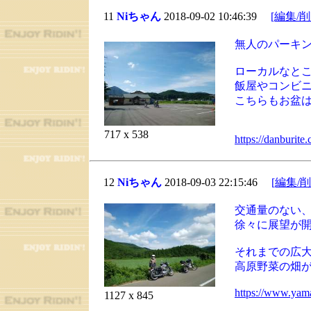
11
Niちゃん
2018-09-02 10:46:39
[編集/削
無人のパーキ
ローカルなと
飯屋やコンビ
こちらもお盆
717 x 538
https://danburite
12
Niちゃん
2018-09-03 22:15:46
[編集/削
交通量のない
徐々に展望が
それまでの広
高原野菜の畑
https://www.yam
1127 x 845