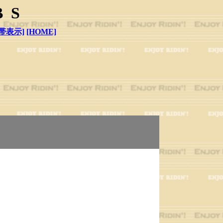
BS
帯表示]
[HOME]