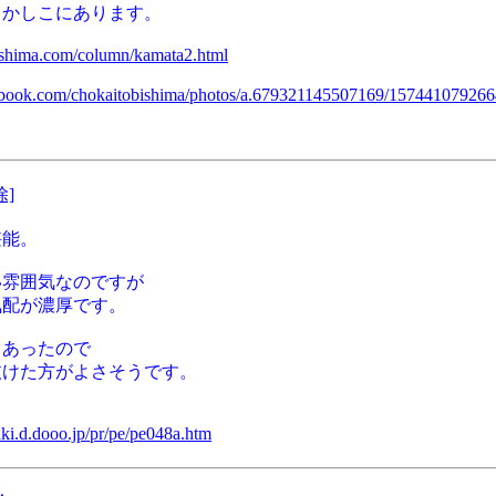
こかしこにあります。
bishima.com/column/kamata2.html
ebook.com/chokaitobishima/photos/a.679321145507169/15744107926
除]
堪能。
い雰囲気なのですが
気配が濃厚です。
もあったので
抜けた方がよさそうです。
aki.d.dooo.jp/pr/pe/pe048a.htm