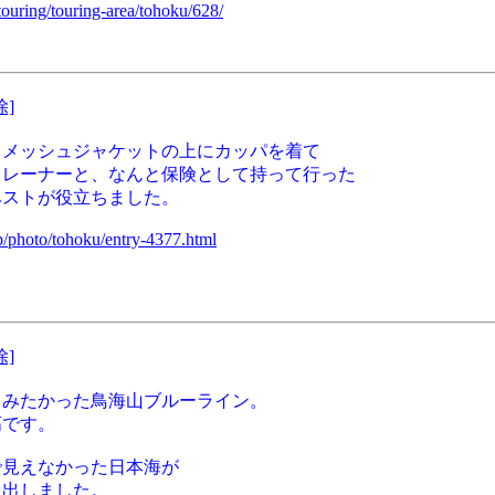
touring/touring-area/tohoku/628/
除]
、メッシュジャケットの上にカッパを着て
トレーナーと、なんと保険として持って行った
ベストが役立ちました。
jp/photo/tohoku/entry-4377.html
除]
てみたかった鳥海山ブルーライン。
高です。
で見えなかった日本海が
を出しました。