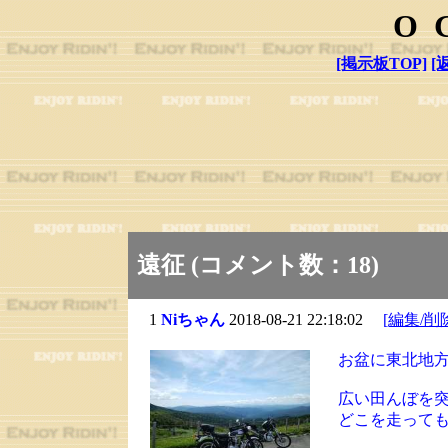
O
[掲示板TOP]
[
遠征 (コメント数：18)
1
Niちゃん
2018-08-21 22:18:02
[編集/削
お盆に東北地
広い田んぼを
どこを走って