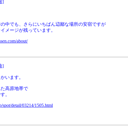
除]
街の中でも、さらにいちばん辺鄙な場所の安宿ですが
なイメージが残っています。
nsen.com/about/
除]
向かいます。
れた高原地帯で
です。
.jp/spot/detail/03214/1505.html