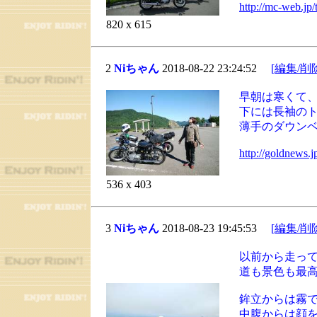
http://mc-web.jp/
820 x 615
2
Niちゃん
2018-08-22 23:24:52
[編集/削
早朝は寒くて
下には長袖の
薄手のダウン
http://goldnews.
536 x 403
3
Niちゃん
2018-08-23 19:45:53
[編集/削
以前から走っ
道も景色も最
鉾立からは霧
中腹からは顔