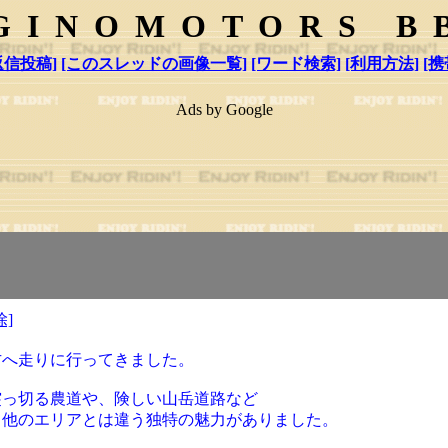
GINOMOTORS B
返信投稿]
[このスレッドの画像一覧]
[ワード検索]
[利用方法]
[携
Ads by Google
除]
方へ走りに行ってきました。
突っ切る農道や、険しい山岳道路など
も他のエリアとは違う独特の魅力がありました。