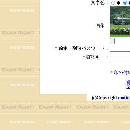
文字色：
◆
画像：
*
編集・削除パスワード：
*
確認キー：
*
印の付
[
[
(c)Copyright
motto