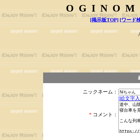
OGINOM
[掲示板TOP]
[ワード検
ニックネーム：
[絵文字入
*
コメント：