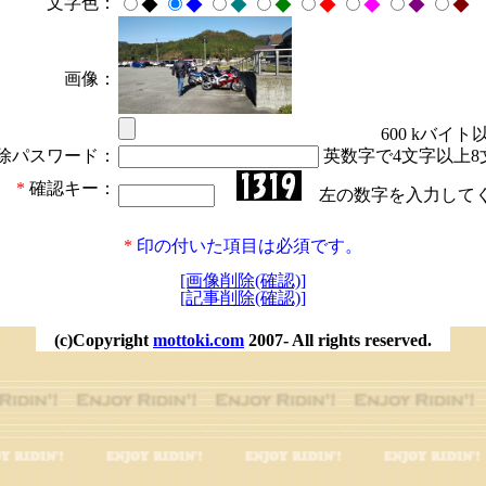
文字色：
◆
◆
◆
◆
◆
◆
◆
◆
画像：
600 kバイト
除パスワード：
英数字で4文字以上8
*
確認キー：
左の数字を入力して
*
印の付いた項目は必須です。
[画像削除(確認)]
[記事削除(確認)]
(c)Copyright
mottoki.com
2007- All rights reserved.