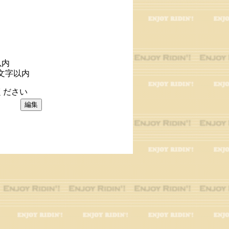
以内
文字以内
ください