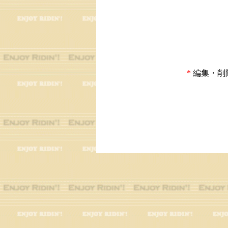
*
編集・削