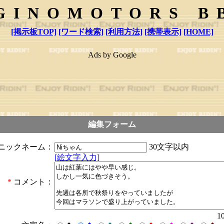
GINOMOTORS B
[掲示板TOP]
[ワード検索]
[利用方法]
[携帯表示]
[HOME]
Ads by Google
編集フォーム
30文字以内
ニックネーム：
[絵文字入力]
*
コメント：
1