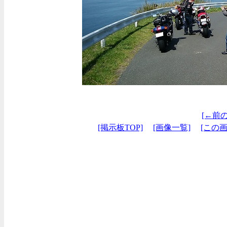
[←前
[掲示板TOP]
[画像一覧]
[この