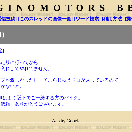
GINOMOTORS B
返信投稿]
[このスレッドの画像一覧]
[ワード検索]
[利用方法]
[携
)
除]
へ走りに行ってから
手入れしてやれてません。
ップが激しかったし、そこらじゅうドロが入っているので
おかないと。
Rはよく阪下でご一緒する方のバイク。
ご依頼、ありがとうございます。
Ads by Google