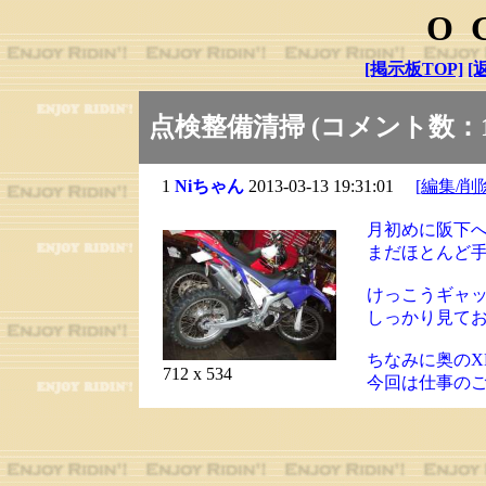
O
[掲示板TOP]
[
点検整備清掃 (コメント数：1
1
Niちゃん
2013-03-13 19:31:01
[編集/削
月初めに阪下
まだほとんど
けっこうギャ
しっかり見て
ちなみに奥のX
712 x 534
今回は仕事の