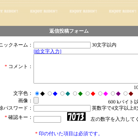
返信投稿フォーム
ニックネーム：
30文字以内
[絵文字入力]
*
コメント：
1
文字色：
◆
◆
◆
◆
◆
◆
◆
◆
画像：
600 kバイト
除パスワード：
英数字で4文字以上8
*
確認キー：
左の数字を入力して
*
印の付いた項目は必須です。