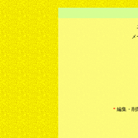
メ
*
編集・削