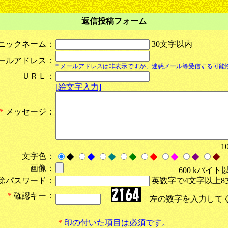
返信投稿フォーム
ニックネーム：
30文字以内
ールアドレス：
* メールアドレスは非表示ですが、迷惑メール等受信する可能
ＵＲＬ：
[絵文字入力]
*
メッセージ：
1
文字色：
◆
◆
◆
◆
◆
◆
◆
◆
画像：
600 kバイト
除パスワード：
英数字で4文字以上8
*
確認キー：
左の数字を入力して
*
印の付いた項目は必須です。