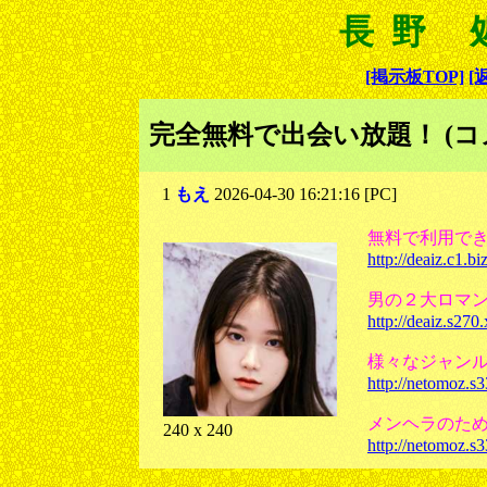
長野 
[掲示板TOP]
[
完全無料で出会い放題！ (コ
1
もえ
2026-04-30 16:21:16 [PC]
無料で利用で
http://deaiz.c1.biz
男の２大ロマ
http://deaiz.s270
様々なジャン
http://netomoz.s
メンヘラのた
240 x 240
http://netomoz.s