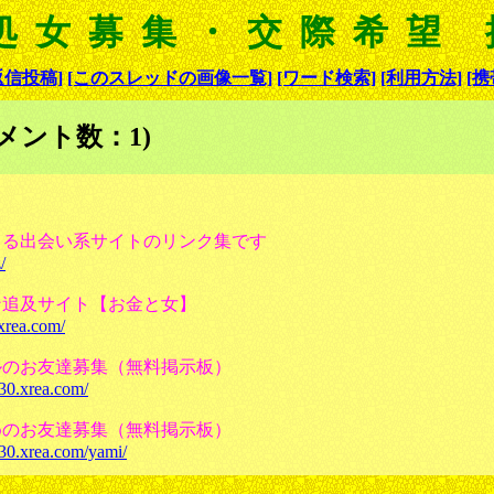
処女募集・交際希望
返信投稿]
[このスレッドの画像一覧]
[ワード検索]
[利用方法]
[携
メント数：1)
きる出会い系サイトのリンク集です
/
ン追及サイト【お金と女】
.xrea.com/
ルのお友達募集（無料掲示板）
330.xrea.com/
めのお友達募集（無料掲示板）
330.xrea.com/yami/