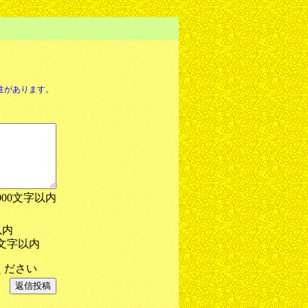
性があります。
000文字以内
以内
文字以内
ください