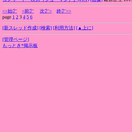
<<始㌻
<前㌻
次㌻>
終㌻>>
page
1
2
3
4
5
6
[新スレッド作成]
[検索]
[利用方法]
[▲上に]
[管理ページ]
もっとき*掲示板