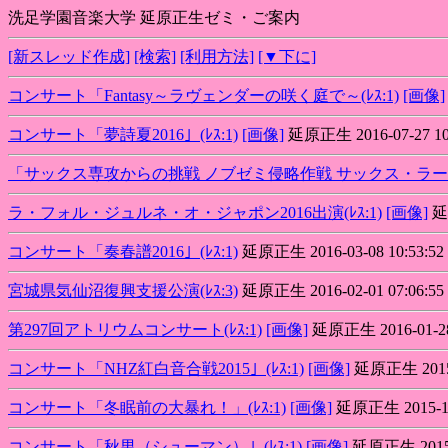
洗足学園音楽大学 延原正生ゼミ・ご案内
[新スレッド作成]
[検索]
[利用方法]
[▼下に]
コンサート「Fantasy～ラヴェンダーの咲く庭で～(ﾚｽ:1)
[画像]
コンサート「夢詩夏2016」(ﾚｽ:1)
[画像]
延原正生 2016-07-27 10:
「サックス専攻からの挑戦 ノブゼミ侵略作戦 サックス・ラージ
ラ・フォル・ジュルネ・オ・ジャポン2016出演(ﾚｽ:1)
[画像]
延原
コンサート「奏春譜2016」(ﾚｽ:1)
延原正生 2016-03-08 10:53:52
宮城県気仙沼復興支援公演(ﾚｽ:3)
延原正生 2016-02-01 07:06:55
第297回アトリウムコンサート(ﾚｽ:1)
[画像]
延原正生 2016-01-28 
コンサート「NHZ紅白音合戦2015」(ﾚｽ:1)
[画像]
延原正生 2015-1
コンサート「冬眠前の大暴れ！」(ﾚｽ:1)
[画像]
延原正生 2015-11-
コンサート「秋男（シューマン）」(ﾚｽ:1)
[画像]
延原正生 2015-0