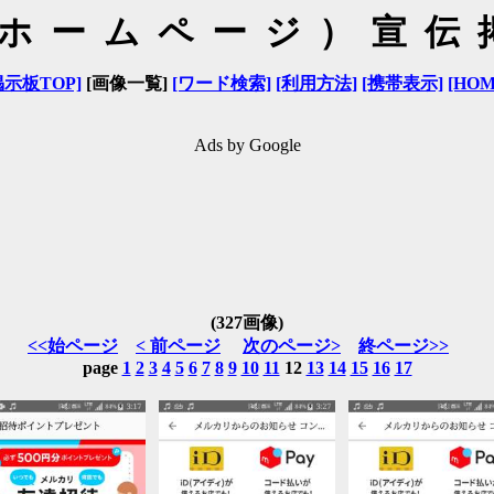
（ホームページ）宣伝
掲示板TOP]
[画像一覧]
[ワード検索]
[利用方法]
[携帯表示]
[HOM
Ads by Google
(327画像)
<<始ページ
< 前ページ
次のページ>
終ページ>>
page
1
2
3
4
5
6
7
8
9
10
11
12
13
14
15
16
17