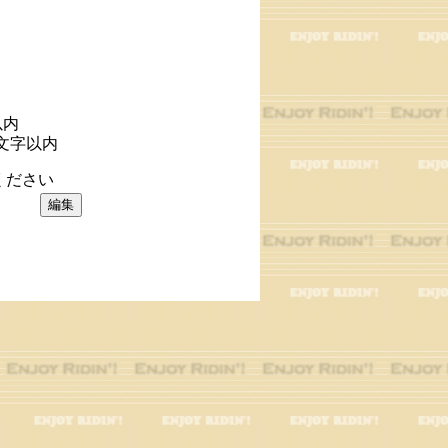
以内
文字以内
ください