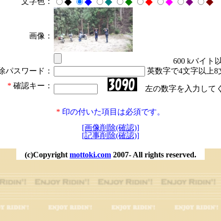
文字色：
◆
◆
◆
◆
◆
◆
◆
◆
画像：
600 kバイト
除パスワード：
英数字で4文字以上8
*
確認キー：
左の数字を入力して
*
印の付いた項目は必須です。
[画像削除(確認)]
[記事削除(確認)]
(c)Copyright
mottoki.com
2007- All rights reserved.