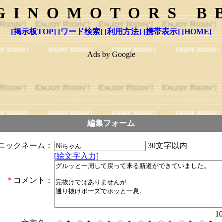
GINOMOTORS B
[掲示板TOP]
[ワード検索]
[利用方法]
[携帯表示]
[HOME]
Ads by Google
編集フォーム
30文字以内
ニックネーム：
[絵文字入力]
*
コメント：
1