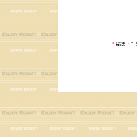
*
編集・削