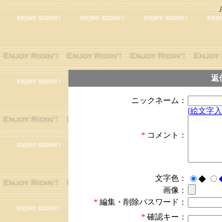
返
ニックネーム：
[絵文字入
*
コメント：
文字色：
◆
画像：
*
編集・削除パスワード：
*
確認キー：