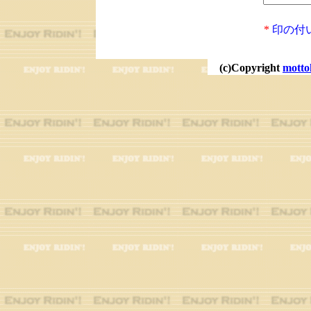
*
印の付
(c)Copyright
motto