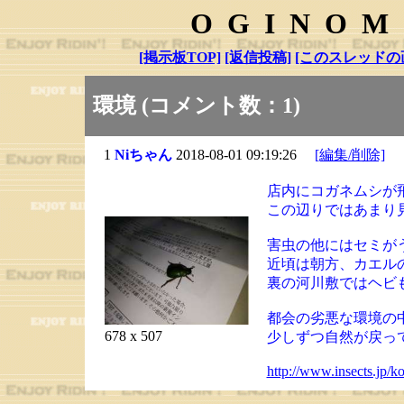
OGINOM
[掲示板TOP]
[返信投稿]
[このスレッドの
環境 (コメント数：1)
1
Niちゃん
2018-08-01 09:19:26
[編集/削除]
店内にコガネムシが
この辺りではあまり
害虫の他にはセミが
近頃は朝方、カエル
裏の河川敷ではヘビ
都会の劣悪な環境の
678 x 507
少しずつ自然が戻っ
http://www.insects.jp/