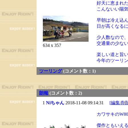
好天に恵まれ
こんないい陽
早朝は冷え込
日が高くなる
少人数なので
交通量の少な
634 x 357
楽しい道と旨
今年のツーリ
ツーリング
(コメント数：1)
朗報
(コメント数：2)
1
Niちゃん
2018-11-08 09:14:31
[編集/削
カワサキのW8
傑作ともいえ