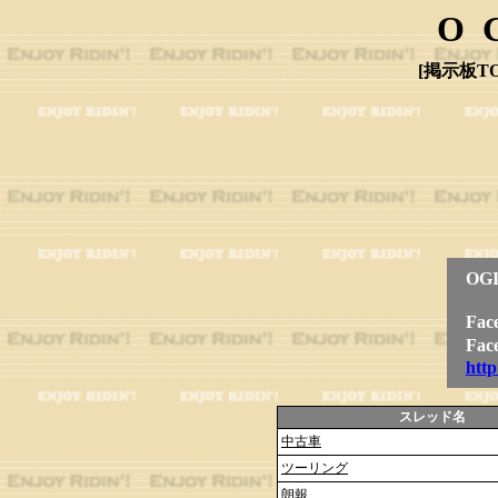
O
[掲示板TO
OG
Fa
Fa
htt
スレッド名
中古車
ツーリング
朗報