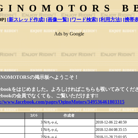
GINOMOTORS B
P]
[新スレッド作成]
[画像一覧]
[ワード検索]
[利用方法]
[携帯表
Ads by Google
INOMOTORSの掲示板へようこそ！
cebookをはじめました。よろしければこちらも覗いてみてくだ
cebookの会員でなくても、ご覧いただけます!!
p://www.facebook.com/pages/OginoMotors/349536461803315
ｺﾒﾝﾄ
作成者
3
Niちゃん
2018-12-06 22:40:59
1
Niちゃん
2018-12-04 08:35:15
2
Niちゃん
2018-11-28 23:01:05