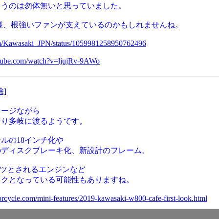
まうのは勿体無いと思っていました。
様、根強いファンが支えているのかもしれませんね。
.com/Kawasaki_JPN/status/1059981258950762496
tube.com/watch?v=ljujRv-9AWo
除]
メージながら
なり多岐に渡るようです。
ルの18インチ化や
のディスクブレーキ化、新設計のフレーム。
ーツとされるエンジンなど
イクとなっている可能性もありますね。
rcycle.com/mini-features/2019-kawasaki-w800-cafe-first-look.html