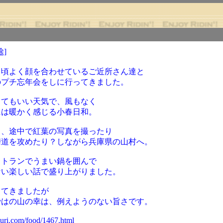
除]
日頃よく顔を合わせているご近所さん達と
のプチ忘年会をしに行ってきました。
とてもいい天気で、風もなく
には暖かく感じる小春日和。
中、途中で紅葉の写真を撮ったり
峠道を攻めたり？しながら兵庫県の山村へ。
ストランでうまい鍋を囲んで
ない楽しい話で盛り上がりました。
ってきましたが
ではの山の幸は、例えようのない旨さです。
ouri.com/food/1467.html