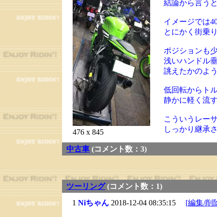
結論から言うと
イメージでは4
とにかく街乗
ポジションも
浅いハンドル
誂えたかのよ
低回転からト
静かに軽く流
こういうレー
しっかり継承
476 x 845
中古車
(コメント数：3)
ツーリング
(コメント数：1)
1
Niちゃん
2018-12-04 08:35:15
[編集/削