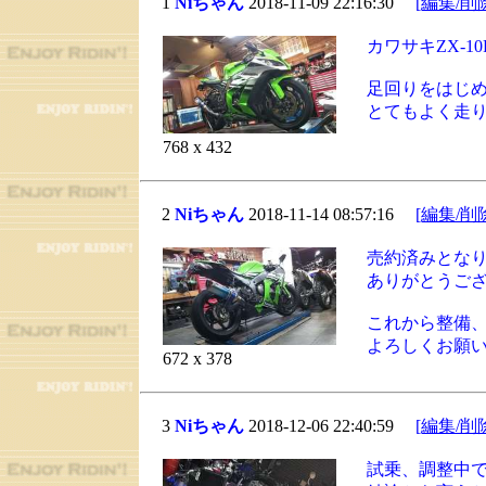
1
Niちゃん
2018-11-09 22:16:30
[編集/削
カワサキZX-1
足回りをはじ
とてもよく走
768 x 432
2
Niちゃん
2018-11-14 08:57:16
[編集/削
売約済みとな
ありがとうご
これから整備
よろしくお願
672 x 378
3
Niちゃん
2018-12-06 22:40:59
[編集/削
試乗、調整中