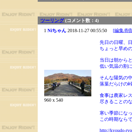
ツーリング
(コメント数：4)
1
Niちゃん
2018-11-27 00:55:50
[編集/削
先日の日曜、
ちょっと早め
当日は朝から
低い気温の割
そんな陽気の
落葉だらけの
食事は農家レ
960 x 540
尽きることの
寒い季節にな
この時期なら
http://kyoudo-ry