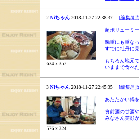
2
Niちゃん
2018-11-27 22:38:37
[編集/削
超ボリューミ
幾重にも重な
すでに牡丹に
もちろん地元
634 x 357
いままで食べ
3
Niちゃん
2018-11-27 22:45:35
[編集/削
あたたかい鍋
食前酒の甘酒
みなさん笑顔
576 x 324