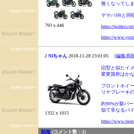
無くなってし
ヤマハSRと同
793 x 446
https://twitter
https://www.you
2
Niちゃん
2018-11-28 23:01:05
[編集/削
旧型と似たイ
変更箇所はか
フロントホイー
リヤブレーキ
約90%が新パ
似て非なるバ
1352 x 1015
https://www.moto
朗報
(コメント数：2)