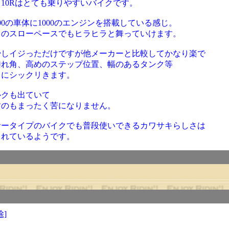
10Rはとても乗りやすいバイクです。
00の車体に1000のエンジンを搭載している感じ。
りのスローペースでもヒラヒラと舞っていけます。
少しイジっただけですが他メーカーと比較してかなり楽で
垂れ角、高めのステップ位置、幅のあるタンク等
うにシックリきます。
ルクも出ていて
すのもまったく苦になりません。
サータイプのバイクでも普段使いできるカワサキらしさは
されているようです。
除]