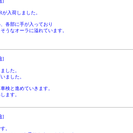
除]
0Rが入荷しました。
め、各部に手が入っており
りそうなオーラに溢れています。
除]
りました。
ざいました。
、車検と進めていきます。
いします。
除]
です。