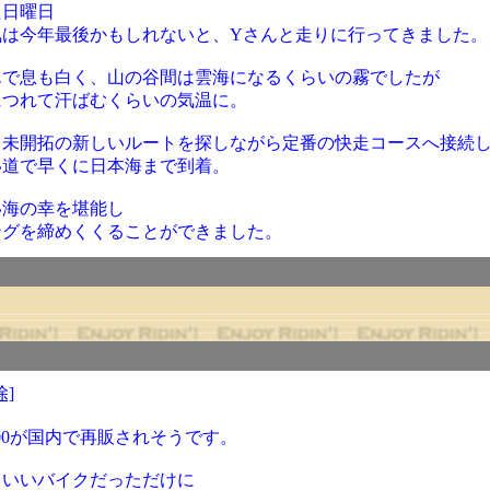
た日曜日
気は今年最後かもしれないと、Yさんと走りに行ってきました。
んで息も白く、山の谷間は雲海になるくらいの霧でしたが
につれて汗ばむくらいの気温に。
、未開拓の新しいルートを探しながら定番の快走コースへ接続
い道で早くに日本海まで到着。
い海の幸を堪能し
ングを締めくくることができました。
除]
00が国内で再販されそうです。
るいいバイクだっただけに