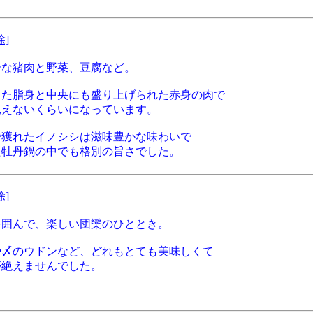
除]
ーな猪肉と野菜、豆腐など。
った脂身と中央にも盛り上げられた赤身の肉で
見えないくらいになっています。
で獲れたイノシシは滋味豊かな味わいで
た牡丹鍋の中でも格別の旨さでした。
除]
を囲んで、楽しい団欒のひととき。
や〆のウドンなど、どれもとても美味しくて
が絶えませんでした。